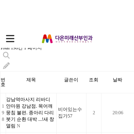
감동후기
Total 198건
1 페이지
번
제목
글쓴이
조회
날짜
호
강남역마사지 리바디
1
안마원 강남점. 목어깨
비어있는수
9
뭉침 불편. 종아리 다리
2
20:06
집가57
8
붓기 순환 대박 ...!새 창
열림
N