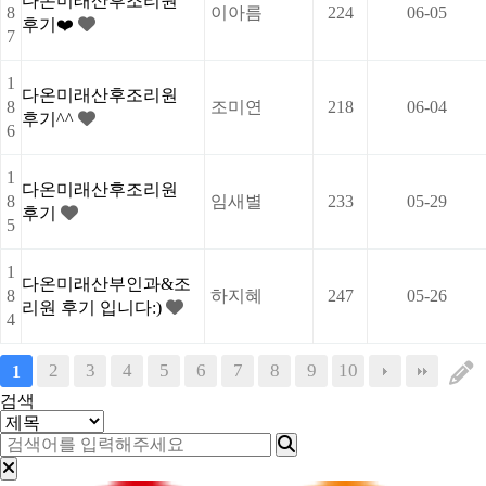
다온미래산후조리원
8
이아름
224
06-05
후기❤️
7
1
다온미래산후조리원
8
조미연
218
06-04
후기^^
6
1
다온미래산후조리원
8
임새별
233
05-29
후기
5
1
다온미래산부인과&조
8
하지혜
247
05-26
리원 후기 입니다:)
4
2
3
4
5
6
7
8
9
10
1
검색