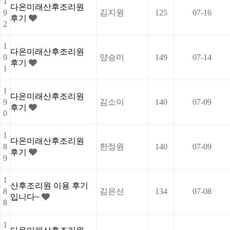
1
다온미래산후조리원
9
김지원
125
07-16
후기
2
1
다온미래산후조리원
9
양승미
149
07-14
후기
1
1
다온미래산후조리원
9
김소이
140
07-09
후기
0
1
다온미래산후조리원
8
한정원
140
07-09
후기
9
1
산후조리원 이용 후기
8
김은선
134
07-08
입니다~
8
1