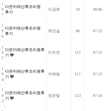
1
다온미래산후조리원
9
이금희
10
08-06
후기
7
1
다온미래산후조리원
9
최진실
86
07-25
후기
6
1
다온미래산후조리원후
9
이우연
115
07-25
기
5
1
다온미래산후조리원후
9
이예림
117
07-23
기
4
1
다온미래산후조리원후
9
정은빛
123
07-18
기
3