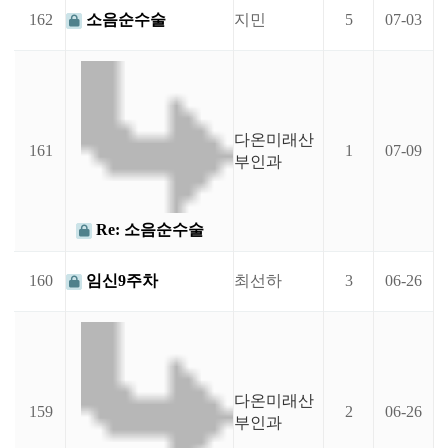
162
소음순수술
지민
5
07-03
다온미래산
161
1
07-09
부인과
Re: 소음순수술
160
임신9주차
최선하
3
06-26
다온미래산
159
2
06-26
부인과