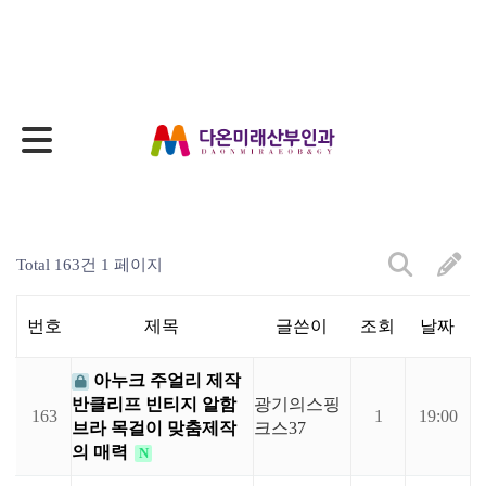
1:1 의료상담
Total 163건
1 페이지
번호
제목
글쓴이
조회
날짜
아누크 주얼리 제작
반클리프 빈티지 알함
광기의스핑
163
1
19:00
브라 목걸이 맞춤제작
크스37
의 매력
N