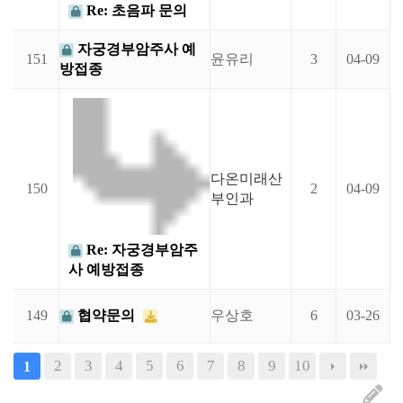
Re: 초음파 문의
자궁경부암주사 예
151
윤유리
3
04-09
방접종
다온미래산
150
2
04-09
부인과
Re: 자궁경부암주
사 예방접종
149
협약문의
우상호
6
03-26
2
3
4
5
6
7
8
9
10
1