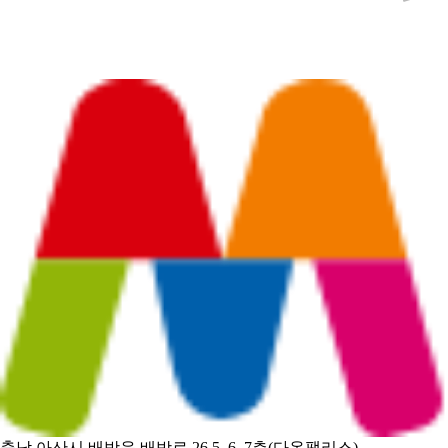
충남 아산시 배방읍 배방로 26 5, 6, 7층(다온팰리스)